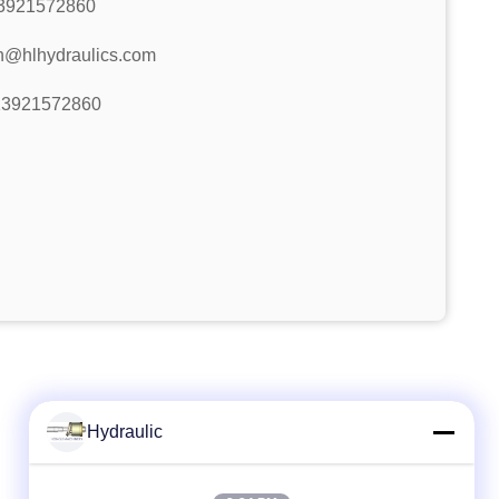
3921572860
n@hlhydraulics.com
13921572860
Hydraulic