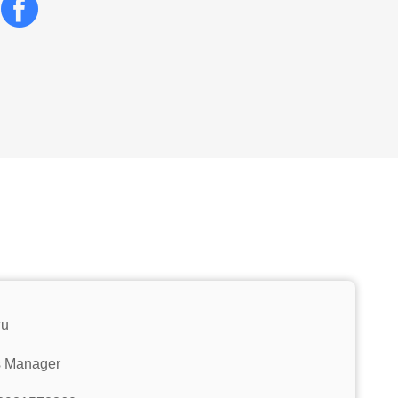
wu
s Manager