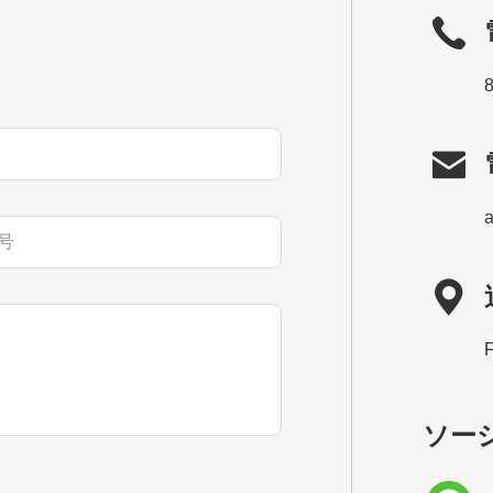


ソー