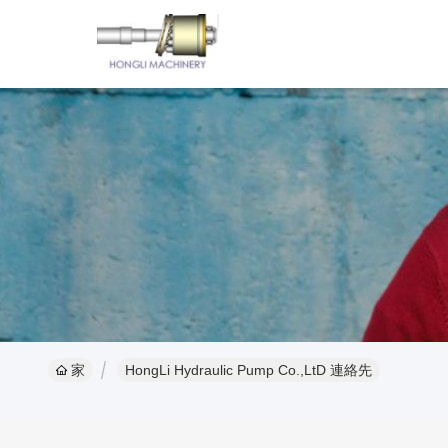
家
HongLi Hydraulic Pump Co.,LtD 連絡先