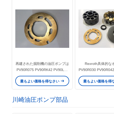
再建された掘削機の油圧ポンプは
Rexroth具体的
PV90R075 PV90RK42 PV90L42
PV90R030 PV90R
の多モデルを分けます
サポートを分
最もよい価格を得なさい
最もよい価格を得
川崎油圧ポンプ部品