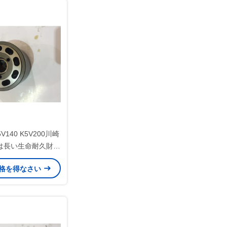
5V140 K5V200川崎
は長い生命耐久財を
けます
格を得なさい