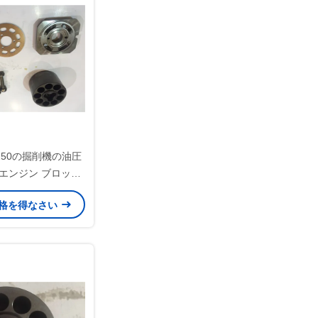
8V250の掘削機の油圧
エンジン ブロック
ストン
格を得なさい