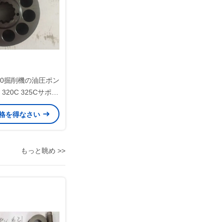
 140掘削機の油圧ポン
320C 325Cサポー
ト
格を得なさい
もっと眺め >>