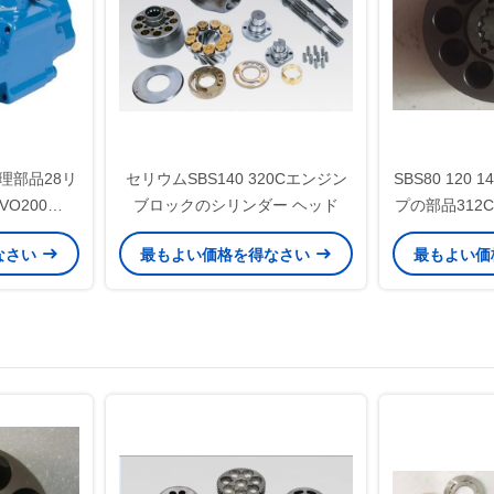
理部品28リ
セリウムSBS140 320Cエンジン
SBS80 120
VO200
ブロックのシリンダー ヘッド
プの部品312C 
rble
なさい
最もよい価格を得なさい
最もよい価