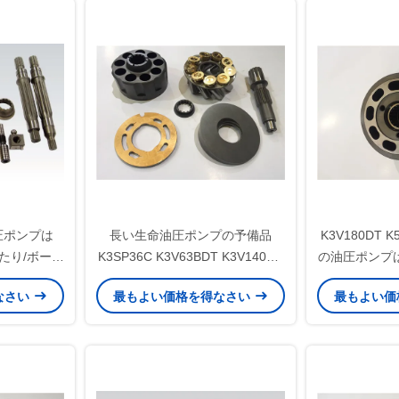
油圧ポンプは
長い生命油圧ポンプの予備品
K3V180DT K
たり/ボール
K3SP36C K3V63BDT K3V140DT
の油圧ポンプ
ねガイド
の高性能
分
なさい
最もよい価格を得なさい
最もよい価