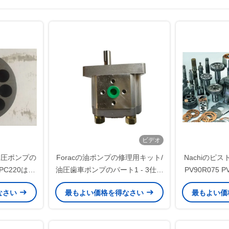
ビデオ
の油圧ポンプの
Foracの油ポンプの修理用キット/
Nachiのピ
 PC220はカ
油圧歯車ポンプのパート1 - 3仕事
PV90R075 P
した
日の出荷
利用できる
なさい
最もよい価格を得なさい
最もよい価