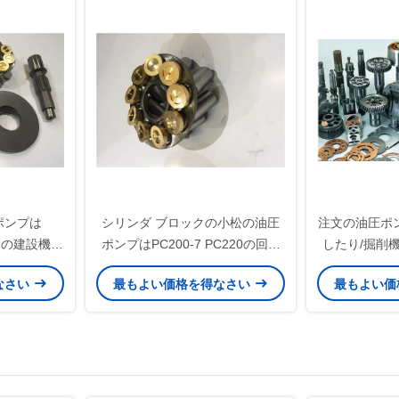
なポンプは
シリンダ ブロックの小松の油圧
注文の油圧ポ
042の建設機械
ポンプはPC200-7 PC220の回転
したり/掘削
けます
式グループのキットを分けます
なさい
最もよい価格を得なさい
最もよい価