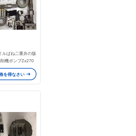
イルばね二重弁の版
掘削機ポンプZx270
格を得なさい