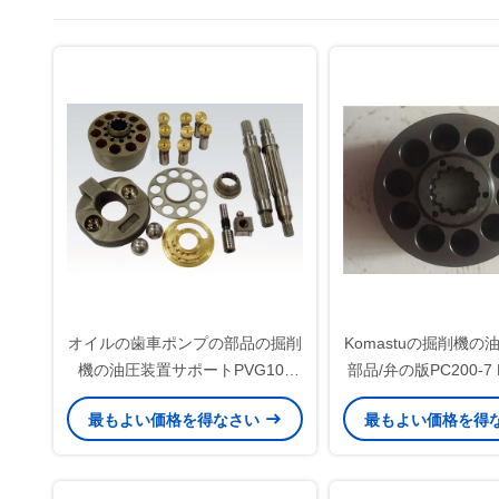
オイルの歯車ポンプの部品の掘削
Komastuの掘削機
機の油圧装置サポートPVG100
部品/弁の版PC200-7
PVG120 PVG075
スタマイズ
最もよい価格を得なさい
最もよい価格を得