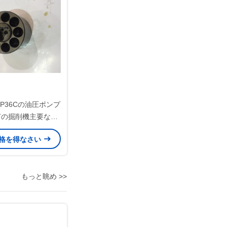
3SP36Cの油圧ポンプ
Tの掘削機主要なポ
 サポート
格を得なさい
もっと眺め >>