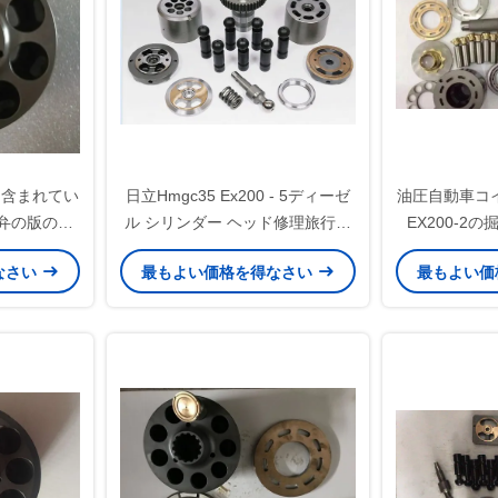
は含まれてい
日立Hmgc35 Ex200 - 5ディーゼ
油圧自動車コ
弁の版のシ
ル シリンダー ヘッド修理旅行モ
EX200-2の
分けます
ーター398 - 2300ピストン
なさい
最もよい価格を得なさい
最もよい価