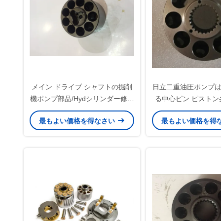
メイン ドライブ シャフトの掘削
日立二重油圧ポンプ
機ポンプ部品/Hydシリンダー修理
る中心ピン ピストン
用キット16本x 46本の歯
リンダ ブロックを
最もよい価格を得なさい
最もよい価格を得