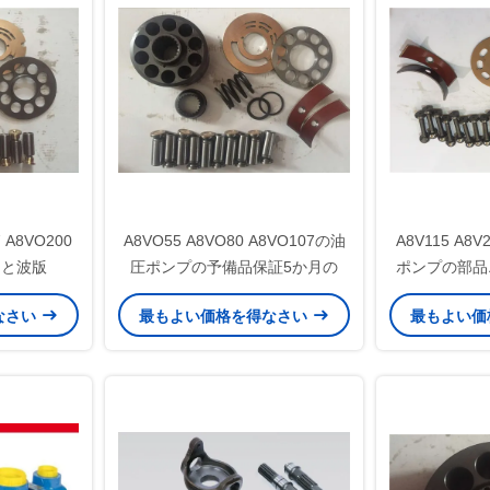
 A8VO200
A8VO55 A8VO80 A8VO107の油
A8V115 A
あと波版
圧ポンプの予備品保証5か月の
ポンプの部品
ピ
なさい
最もよい価格を得なさい
最もよい価