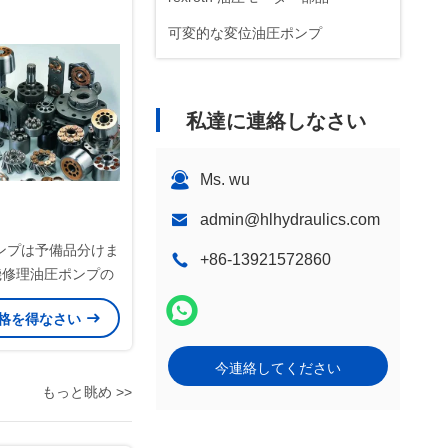
可変的な変位油圧ポンプ
私達に連絡しなさい
Ms. wu
admin@hlhydraulics.com
ンプは予備品分けま
+86-13921572860
機修理油圧ポンプの
格を得なさい
今連絡してください
もっと眺め >>