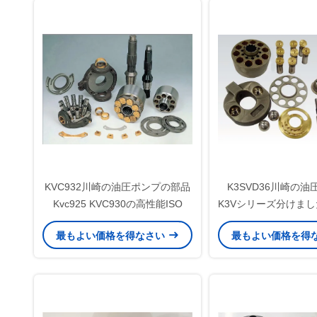
KVC932川崎の油圧ポンプの部品
K3SVD36川崎の
Kvc925 KVC930の高性能ISO
K3Vシリーズ分けまし
ベアリングのば
最もよい価格を得なさい
最もよい価格を得