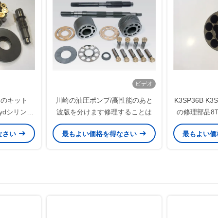
ビデオ
造のキット
川崎の油圧ポンプ/高性能のあと
K3SP36B K
/Hydシリンダ
波版を分けます修理することは
の修理部品8
ット
ンプ
なさい
最もよい価格を得なさい
最もよい価