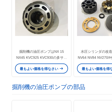
掘削機の油圧ポンプはNX 15
水圧シリンダの改
NX45 KVC925 KVC930の多サイ
NV64 NV84 NV270
ズFoundableを分けます
ー修理用キ
最もよい価格を得なさい
最もよい価格を得
掘削機の油圧ポンプの部品