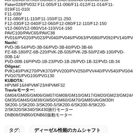
Paker028/PV032:F11-005/F11-006/F11-012/F11-014/F11-
019/F11-010/
F11-039/
F11-080/F11-110/F11-150/F11-250.
F12-030/F12-040/F12-060/F12-080/F12-110/F12-150
V12-060/V12-080/V14-110/V14-160
PAVC100/PAVC65/PAVC38
PV016/PV020/PV023/PV040/PV046/PV063/PV080/PV092/PV140/P
Nachi:
PVD-3B-54/PVD-3B-56/PVD-3B-60/PVD-3B-66
PZ-6B-180/PZ-6B-220/PVK-2B-505/PVK-2B-50/PZ4B-100/PVD-
00B-14/
PVD-00B-16P/PVD-1B-23/PVD-1B-28/PVD-1B-32/PVD-1B-34
Oilgear:
PVK140/PVK270/PVK370/PVV200/PVV250/PVV440/PVV540/PVG04
PVG075/PVG100/PVG130
KUBOTA:
HPVMF16/HPVMF23/HPVMF32
Travleモーター:
GM04/GM05/GM06/GM07/GM08/GM10/GM17/GM20/GM23/GM24/
GM35/GM45/GM38/GM50/GM60/GM70/GM85VA/GM30H
SK200-1/SK200-3/SK200-5/SK200-6/SK200-8/SK220-
2/SK320/SK340/SK430旅行モーター
DNB08/DNB50/DNB60振動モーター
タグ:
ディーゼル性能のカムシャフト