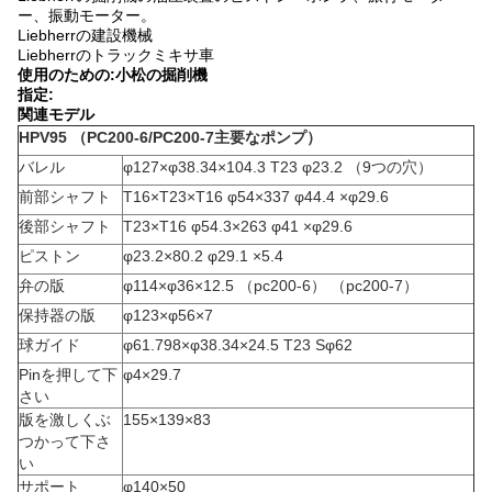
ー、振動モーター。
Liebherrの建設機械
Liebherrのトラックミキサ車
使用のための:小松の掘削機
指定:
関連モデル
HPV95 （PC200-6/PC200-7主要なポンプ）
バレル
φ127×φ38.34×104.3 T23 φ23.2 （9つの穴）
前部シャフト
T16×T23×T16 φ54×337 φ44.4 ×φ29.6
後部シャフト
T23×T16 φ54.3×263 φ41 ×φ29.6
ピストン
φ23.2×80.2 φ29.1 ×5.4
弁の版
φ114×φ36×12.5 （pc200-6） （pc200-7）
保持器の版
φ123×φ56×7
球ガイド
φ61.798×φ38.34×24.5 T23 Sφ62
Pinを押して下
φ4×29.7
さい
版を激しくぶ
155×139×83
つかって下さ
い
サポート
φ140×50