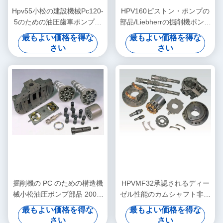
Hpv55小松の建設機械Pc120-
HPV160ピストン・ポンプの
5のための油圧歯車ポンプの
部品/Liebherrの掘削機ポンプ
部品
部品Pc50の振動モーター
最もよい価格を得な
最もよい価格を得な
さい
さい
掘削機の PC のための構造機
HPVMF32承認されるディー
械小松油圧ポンプ部品 2000-
ゼル性能のカムシャフト非常
8 HPV375
に交換可能なISO9001
最もよい価格を得な
最もよい価格を得な
さい
さい