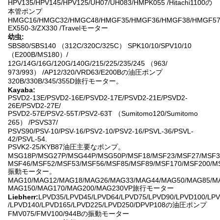
HPV135/HPV145/HPV125/UH07/UH083/HMPK055 /Hitachi1100の
本管ポンプ
HMGC16/HMGC32/HMGC48/HMGF35/HMGF36/HMGF38/HMGF57
EX550-3/ZX330 /Travelモーター
幼虫:
SBS80/SBS140 （312C/320C/325C） SPK10/10/SPV10/10
（E200B/MS180）/
12G/14G/16G/120G/140G/215/225/235/245 （963/
973/993） /AP12/320/VRD63/E200Bの油圧ポンプ
320B/330B/345/355D旅行モーター。
Kayaba:
PSVD2-13E/PSVD2-16E/PSVD2-17E/PSVD2-21E/PSVD2-
26E/PSVD2-27E/
PSVD2-57E/PSV2-55T/PSV2-63T （Sumitomo120/Sumitomo
265） /PSVS37/
PSVS90/PSV-10/PSV-16/PSV2-10/PSV2-16/PSVL-36/PSVL-
42/PSVL-54.
PSVK2-25/KYB87油圧主要なポンプ。
MSG18P/MSG27P/MSG44P/MSG50P/MSF18/MSF23/MSF27/MSF3
MSF46/MSF52/MSF53/MSF56/MSF85/MSF89/MSF170/MSF200/M
振動モーター。
MAG10/MAG12/MAG18/MAG26/MAG33/MAG44/MAG50/MAG85/M
MAG150/MAG170/MAG200/MAG230VP旅行モーター
Liebherr:
LPVD35/LPVD45/LPVD64/LPVD75/LPVD90/LPVD100/LP
/LPVD140/LPVD165/LPVD225/LPVD250/DPVP108の油圧ポンプ
FMV075/FMV100/944Bの振動モーター