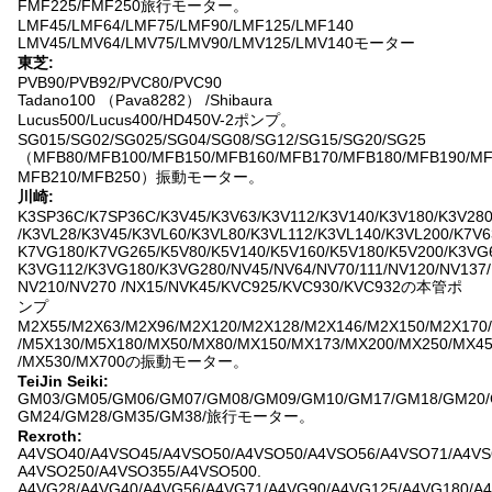
FMF225/FMF250旅行モーター。
LMF45/LMF64/LMF75/LMF90/LMF125/LMF140
LMV45/LMV64/LMV75/LMV90/LMV125/LMV140モーター
東芝:
PVB90/PVB92/PVC80/PVC90
Tadano100 （Pava8282） /Shibaura
Lucus500/Lucus400/HD450V-2ポンプ。
SG015/SG02/SG025/SG04/SG08/SG12/SG15/SG20/SG25
（MFB80/MFB100/MFB150/MFB160/MFB170/MFB180/MFB190/MF
MFB210/MFB250）振動モーター。
川崎:
K3SP36C/K7SP36C/K3V45/K3V63/K3V112/K3V140/K3V180/K3V28
/K3VL28/K3V45/K3VL60/K3VL80/K3VL112/K3VL140/K3VL200/K7V6
K7VG180/K7VG265/K5V80/K5V140/K5V160/K5V180/K5V200/K3VG
K3VG112/K3VG180/K3VG280/NV45/NV64/NV70/111/NV120/NV137/
NV210/NV270 /NX15/NVK45/KVC925/KVC930/KVC932の本管ポ
ンプ
M2X55/M2X63/M2X96/M2X120/M2X128/M2X146/M2X150/M2X170
/M5X130/M5X180/MX50/MX80/MX150/MX173/MX200/MX250/MX4
/MX530/MX700の振動モーター。
TeiJin Seiki:
GM03/GM05/GM06/GM07/GM08/GM09/GM10/GM17/GM18/GM20/
GM24/GM28/GM35/GM38/旅行モーター。
Rexroth:
A4VSO40/A4VSO45/A4VSO50/A4VSO50/A4VSO56/A4VSO71/A4VS
A4VSO250/A4VSO355/A4VSO500.
A4VG28/A4VG40/A4VG56/A4VG71/A4VG90/A4VG125/A4VG180/A4