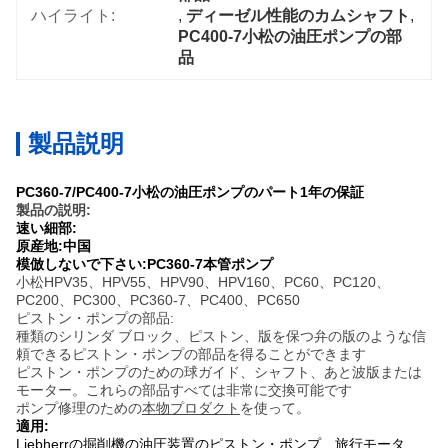
ハイライト:
, 
ディーゼル性能のカムシャフト
, 
PC400-7小松の油圧ポンプの部
品
製品説明
PC360-7/PC400-7小松の油圧ポンプのパート1年の保証
製品の説明:
速い細部:
原産地:中国
模倣しないで下さい:PC360-7本管ポンプ
小松HPV35、HPV55、HPV90、HPV160、PC60、PC120、
PC200、PC300、PC360-7、PC400、PC650
ピストン・ポンプの部品:
種類のシリンダ ブロック、ピストン、版を保つ弁の版のような信
頼できるピストン・ポンプの部品を得ることができます
ピストン・ポンプのための球ガイド、シャフト、あと波版または
モーター。これらの部品すべては非常に交換可能です
ポンプ修理のための
本物プロダクト
を使って。
適用:
Liebherrの掘削機の油圧装置のピストン・ポンプ、旅行モータ