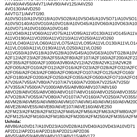
A4V40/A4V56/A4V71/A4V90/A4V125/A4V250
4VO130/A4VD250
A4VTG71/A4VTG90.
A10VSO10/A10VSO18/A10VSO28/A10VSO45/A10VSO71/A10VSO1
A10VSO140/A10VO10/A10VO18/A10VO45/A10VO60/A10VO63/A10
A10VO71/A10VO100/A10VO140
A11VO40/A11VO60/A11VO75/A11VO95/A11VO130/A11VO145/A11V
A11VO190/A11VO200/A11VO210/A11VO250/A11VO260
A11VLO40/A11VLO60/A11VLO75/A11VLO95/A11VLO130/A11VLO14
A11VLO160/A11VLO190/A11VLO250/A11VLO260
A11VG50/A10VG18/A10VG28/A10VG45/A10VG63/A10VTG28/A10
A2F12/A2F23/A2F28/A2F55/A2F80/A2F107/A2F160/A2F200/A2F22
A2F355/A2F500/A2F1000/A3V80/A2V12/A2V28/A2VK12/A2VK28
A2FO05/A2FO10/A2FO12/A2FO16/A2FO23/A2FO28/A2FO32/A2FO
A2FO56/A2FO63/A2FO80/A2FO90/A2FO107/A2FO125/A2FO160/
A2FO180/A2FO200/A2FO250/A2FO355/A2FO500/A2FO710/A2FO
A7V26/A7V55/A7V80/A7V107/A7V160/A7V200/A7V225/A7V250/
A7V355/A7V500/A7V1000/A8V55/A8V80/A8V107/A8V160
A8VO28/A8VO55/A8VO80/A8VO107/A8VO160/A8VO250/A8VO355
A7VO28/A7VO55/A7VO80/A7VO107/A7VO160/A7VO250/A7VO355
A6VM28/A6VM55/A6VM80/A6VM107/A6VM140/A6VM160/A6VM20
A6VE28/A6VE55/A6VE80/A6VE107/A6VE160/A6VE250
A2FM23/A2FM28/A2FM32/A2FM45/A2FM56/A2FM63/A2FM80/A2F
A2FM125/A2FM160/A2FM180/A2FM200/A2FM250/A2FM355/A2F
Uchida:
A8V86/A10VD17/A10VD23/A10VD28/A10VD40/A10VD43/A10VD71
AP2D12/AP2D14/AP2D18/AP2D21/AP2D36
A8V55/A8V59/A8V80/A8V107/A8V115/A8V172