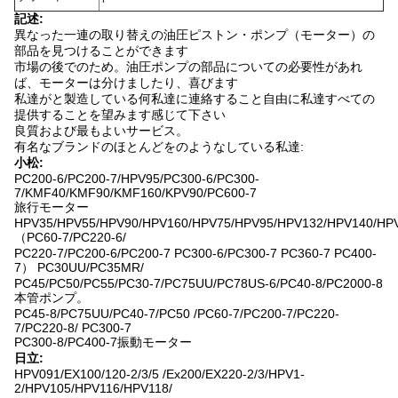
記述:
異なった一連の取り替えの油圧ピストン・ポンプ（モーター）の
部品を見つけることができます
市場の後でのため。油圧ポンプの部品についての必要性があれ
ば、モーターは分けましたり、喜びます
私達がと製造している何私達に連絡すること自由に私達すべての
提供することを望みます感じて下さい
良質および最もよいサービス。
有名なブランドのほとんどをのようなしている私達:
小松:
PC200-6/PC200-7/HPV95/PC300-6/PC300-
7/KMF40/KMF90/KMF160/KPV90/PC600-7
旅行モーター
HPV35/HPV55/HPV90/HPV160/HPV75/HPV95/HPV132/HPV140/HP
（PC60-7/PC220-6/
PC220-7/PC200-6/PC200-7 PC300-6/PC300-7 PC360-7 PC400-
7） PC30UU/PC35MR/
PC45/PC50/PC55/PC30-7/PC75UU/PC78US-6/PC40-8/PC2000-8
本管ポンプ。
PC45-8/PC75UU/PC40-7/PC50 /PC60-7/PC200-7/PC220-
7/PC220-8/ PC300-7
PC300-8/PC400-7振動モーター
日立:
HPV091/EX100/120-2/3/5 /Ex200/EX220-2/3/HPV1-
2/HPV105/HPV116/HPV118/