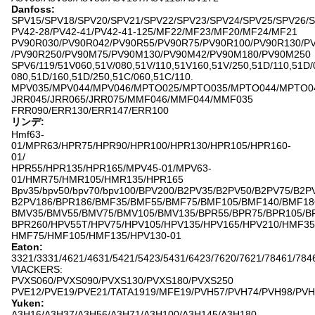
Danfoss:
SPV15/SPV18/SPV20/SPV21/SPV22/SPV23/SPV24/SPV25/SPV26/
PV42-28/PV42-41/PV42-41-125/MF22/MF23/MF20/MF24/MF21
PV90R030/PV90R042/PV90R55/PV90R75/PV90R100/PV90R130/P
/PV90R250/PV90M75/PV90M130/PV90M42/PV90M180/PV90M250
SPV6/119/51V060,51V/080,51V/110,51V160,51V/250,51D/110,51D/
080,51D/160,51D/250,51C/060,51C/110.
MPV035/MPV044/MPV046/MPTO025/MPTO035/MPTO044/MPTO0
JRR045/JRR065/JRR075/MMF046/MMF044/MMF035
FRR090/ERR130/ERR147/ERR100
リンデ:
Hmf63-
01/MPR63/HPR75/HPR90/HPR100/HPR130/HPR105/HPR160-
01/
HPR55/HPR135/HPR165/MPV45-01/MPV63-
01/HMR75/HMR105/HMR135/HPR165
Bpv35/bpv50/bpv70/bpv100/BPV200/B2PV35/B2PV50/B2PV75/B2P
B2PV186/BPR186/BMF35/BMF55/BMF75/BMF105/BMF140/BMF18
BMV35/BMV55/BMV75/BMV105/BMV135/BPR55/BPR75/BPR105/B
BPR260/HPV55T/HPV75/HPV105/HPV135/HPV165/HPV210/HMF35
HMF75/HMF105/HMF135/HPV130-01
Eaton:
3321/3331/4621/4631/5421/5423/5431/6423/7620/7621/78461/784
VIACKERS:
PVXS060/PVXS090/PVXS130/PVXS180/PVXS250
PVE12/PVE19/PVE21/TATA1919/MFE19/PVH57/PVH74/PVH98/PVH
Yuken:
A3H16/A3H37/A3H56/A3H71/A3H100/A3H145/A3H180