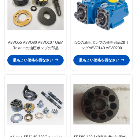
A8VO55 A8VO80 A8VO107 OEM
ISOの油圧ポンプの修理部品28リ
Rexrothの油圧ポンプの部品
ングA8VO140 A8VO200
A8VO250 Duarble
最もよい価格を得なさい
最もよい価格を得なさい
セリウムSBS140 320Cエンジン
SBS80 120 140掘削機の油圧ポン