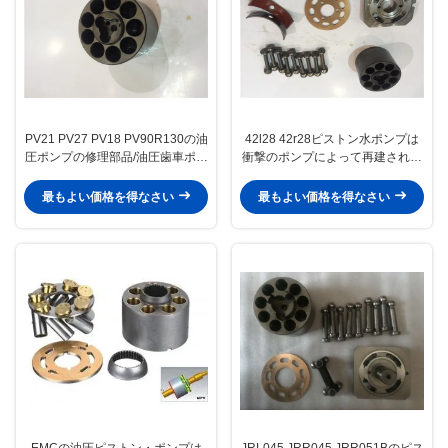
PV21 PV27 PV18 PV90R130の油
42l28 42r28ピストン水ポンプは
圧ポンプの修理部品/油圧歯車ポン
衝撃のポンプによって再建される
プは分けます
Pv90r100モデルのために部品
最もよい価格を得なさい
最もよい価格を得なさい
EMCの油圧ピストン・ポンプは
JRL045 JRR045 JRR051Bのピス