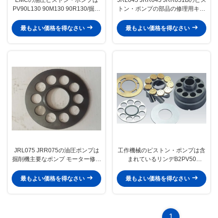
PV90L130 90M130 90R130/掘削
トン・ポンプの部品の修理用キッ
機ポンプ部品を分けます
トの船の油圧装置サポート
最もよい価格を得なさい
最もよい価格を得なさい
JRL075 JRR075の油圧ポンプは
工作機械のピストン・ポンプは含
掘削機主要なポンプ モーター修理
まれているリンデB2PV50
を分けます
B2PV75のバレルの洗濯機を分け
ます
最もよい価格を得なさい
最もよい価格を得なさい
1