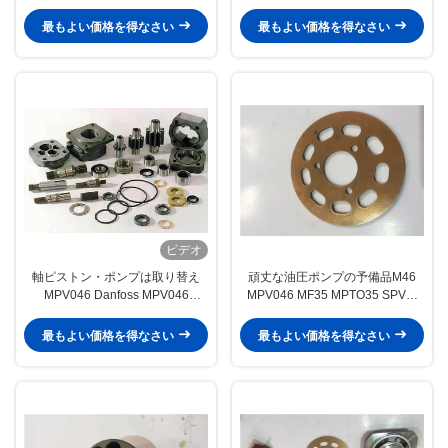
の油圧ポンプの部品
リーズ23 24 25分けましたり/油圧
ポンプ
最もよい価格を得なさい
最もよい価格を得なさい
ビデオ
軸ピストン・ポンプは取り替え
頑丈な油圧ポンプの予備品M46
MPV046 Danfoss MPV046
MPV046 MF35 MPTO35 SPV6-
MPTO44 MPTO35を分けます
119
最もよい価格を得なさい
最もよい価格を得なさい