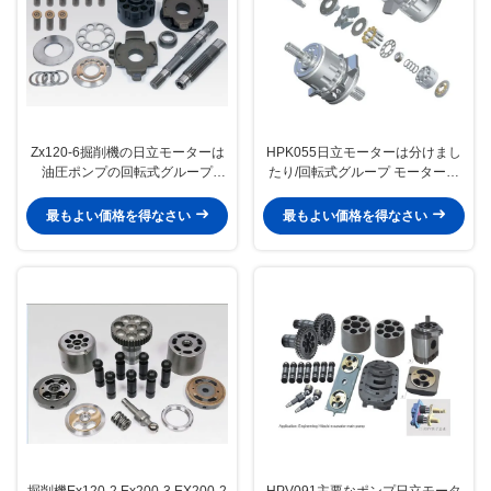
Zx120-6掘削機の日立モーターは
HPK055日立モーターは分けまし
油圧ポンプの回転式グループ
たり/回転式グループ モーター修
Hpk055を分けます
理用キットの取り替え
最もよい価格を得なさい
最もよい価格を得なさい
掘削機Ex120-2 Ex200-3 EX200-2
HPV091主要なポンプ日立モータ