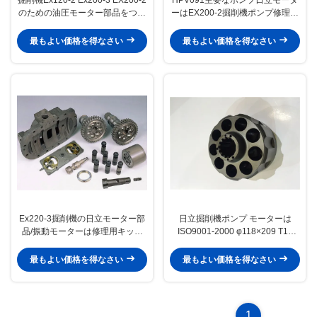
のための油圧モーター部品をつな
ーはEX200-2掘削機ポンプ修理を
ぐHpv091
分けます
最もよい価格を得なさい
最もよい価格を得なさい
Ex220-3掘削機の日立モーター部
日立掘削機ポンプ モーターは
品/振動モーターは修理用キット
ISO9001-2000 φ118×209 T15
Hpv091を分けます
φ49.8 Sφ29を分けます
最もよい価格を得なさい
最もよい価格を得なさい
1