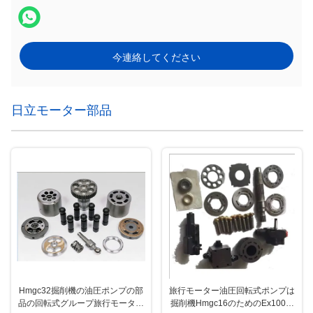
今連絡してください
日立モーター部品
Hmgc32掘削機の油圧ポンプの部
旅行モーター油圧回転式ポンプは
品の回転式グループ旅行モーター
掘削機Hmgc16のためのEx100-1