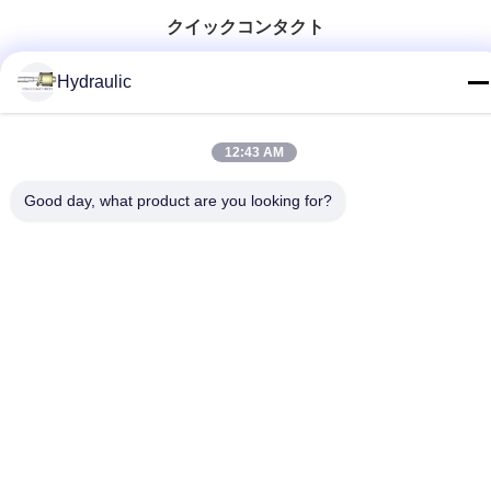
クイックコンタクト
電話番号:
Hydraulic
86-139-12460468
電子メール
12:43 AM
admin@hlhydraulics.com
Good day, what product are you looking for?
アドレス:
Furongの工業団地、Xishan地区、ウーシー都市
プライバシー規約
|
サイトマップ
中国の良質 油圧ポンプ部品 製造者。版権の© 2019-2026 HongLi
Hydraulic Pump Co.,LtD . 複製権所有。