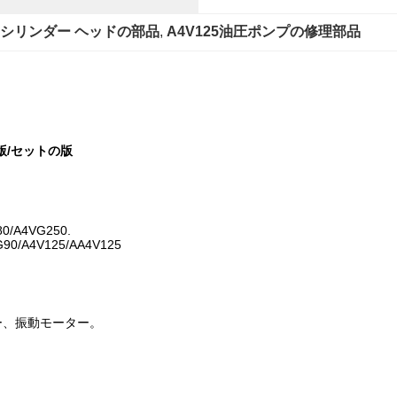
シリンダー ヘッドの部品
, 
A4V125油圧ポンプの修理部品
の版/セットの版
0/A4VG250.
G90/A4V125/AA4V125
ター、振動モーター。