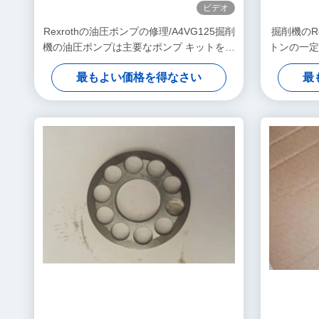
ビデオ
Rexrothの油圧ポンプの修理/A4VG125掘削
掘削機のR
機の油圧ポンプは主要なポンプ キットを分
トンの一定
けます
最もよい価格を得なさい
最