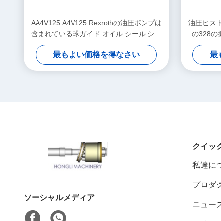
AA4V125 A4V125 Rexrothの油圧ポンプは
油圧ピストン
含まれている球ガイド オイル シール シャ
の328
フトのシールを分けます
最もよい価格を得なさい
最
クイッ
私達に
プロダ
ソーシャルメディア
ニュー