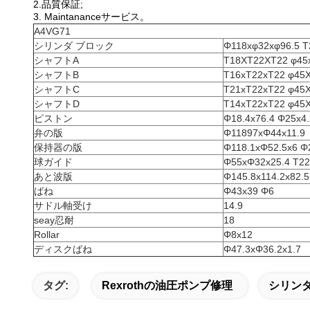
2.品質保証;
3. Maintananceサービス。
A4VG71
シリンダ ブロック
Φ118xφ32xφ96.5 T
シャフトA
T18XT22XT22 φ45x
シャフトB
T16xT22xT22 φ45X
シャフトC
T21xT22xT22 φ45X
シャフトD
T14xT22xT22 φ45X
ピストン
Φ18.4x76.4 Φ25x4.
弁の版
Φ11897xΦ44x11.9
保持器の版
Φ118.1xΦ52.5x6
球ガイド
Φ55xΦ32x25.4 T2
あと波版
Φ145.8x114.2x82.5
ばね
Φ43x39 Φ6
サドル軸受け
14.9
seay忍耐
18
Rollar
Φ8x12
ディスクばね
Φ47.3xΦ36.2x1.7
タグ:
Rexrothの油圧ポンプ修理
シリンダ