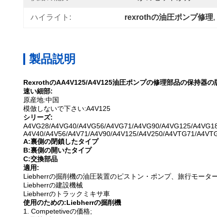
ハイライト:
rexrothの油圧ポンプ修理
, 
製品説明
RexrothのAA4V125/A4V125油圧ポンプの修理部品の保持器
速い細部:
原産地:中国
模倣しないで下さい:A4V125
シリーズ:
A4VG28/A4VG40/A4VG56/A4VG71/A4VG90/A4VG125/A4VG18
A4V40/A4V56/A4V71/A4V90/A4V125/A4V250/A4VTG71/A4VT
A:裏側の閉鎖したタイプ
B:裏側の開いたタイプ
C:交換部品
適用:
Liebherrの掘削機の油圧装置のピストン・ポンプ、旅行モー
Liebherrの建設機械
Liebherrのトラックミキサ車
使用のための:Liebherrの掘削機
1.
Competetiveの価格;