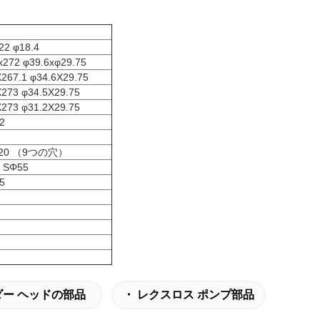
22 φ18.4
272 φ39.6xφ29.75
267.1 φ34.6X29.75
273 φ34.5X29.75
273 φ31.2X29.75
2
 Φ20 （9つの穴）
2 SΦ55
5
ー ヘッドの部品
・ レクスロス ポンプ部品