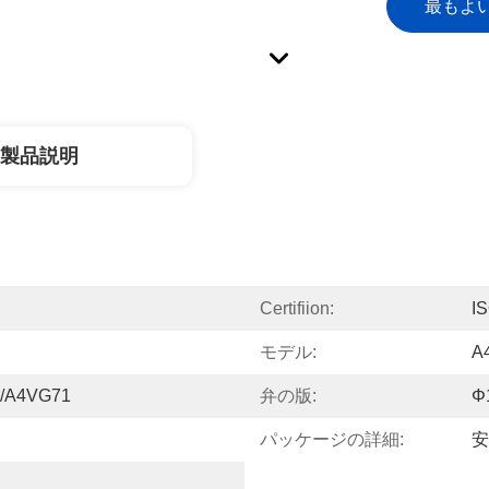
最もよ
製品説明
Certifiion:
I
モデル:
A
/A4VG71
弁の版:
Φ
パッケージの詳細:
安