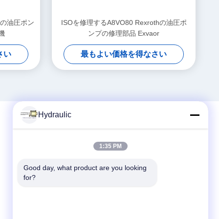
thの油圧ポン
ISOを修理するA8VO80 Rexrothの油圧ポ
機
ンプの修理部品 Exvaor
さい
最もよい価格を得なさい
Hydraulic
クイックコンタクト
1:35 PM
電話番号:
Good day, what product are you looking 
for?
86-139-12460468
電子メール
admin@hlhydraulics.com