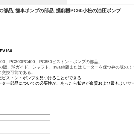
プの部品
, 
歯車ポンプの部品
, 
掘削機PC60小松の油圧ポンプ
V160
PC200、PC300PC400、PC650ピストン・ポンプの部品。
の版、球ガイド、シャフト、swash版またはモーターを保つ弁の版の
に交換可能である。
圧ピストン・ポンプを見つけることができる
ーター部品についての必要性が、あったら私達が良質および最もよいサ