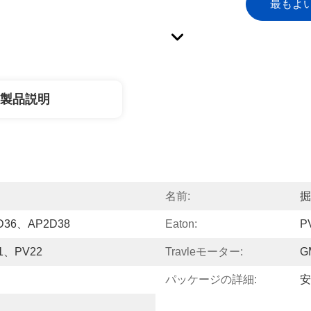
最もよ
製品説明
名前:
掘
D36、AP2D38
Eaton:
P
1、PV22
Travleモーター:
G
パッケージの詳細:
安