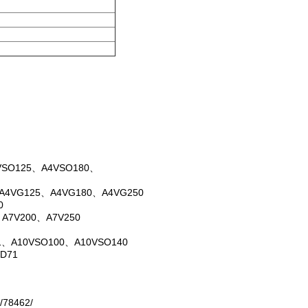
VSO125、A4VSO180、
A4VG125、A4VG180、A4VG250
0
A7V200、A7V250
1、A10VSO100、A10VSO140
D71
/78462/