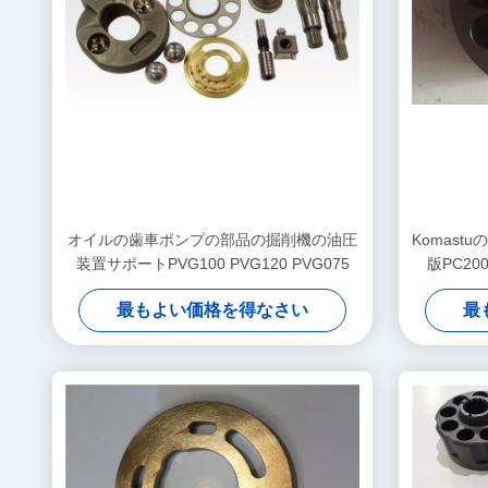
オイルの歯車ポンプの部品の掘削機の油圧
Komas
装置サポートPVG100 PVG120 PVG075
版PC20
最もよい価格を得なさい
最