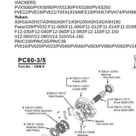
VIACKERS:
PVXS060/PVXS090/PVXS130/PVXS180/PVXS250
PVE12/PVE19/PVE21/TATA1919/MFE19/PVH57/PVH74/PVH98
Yuken:
A3H16/A3H37/A3H56/A3H71/A3H100/A3H145/A3H180
Paker028/PV032:F11-005/F11-006/F11-012/F11-014/F11-019/
F12-030/F12-040/F12-060/F12-080/F12-110/F12-150
V12-060/V12-080/V14-110/V14-160
PAVC100/PAVC65/PAVC38
PV016/PV020/PV023/PV040/PV046/PV063/PV080/PV092/PV1