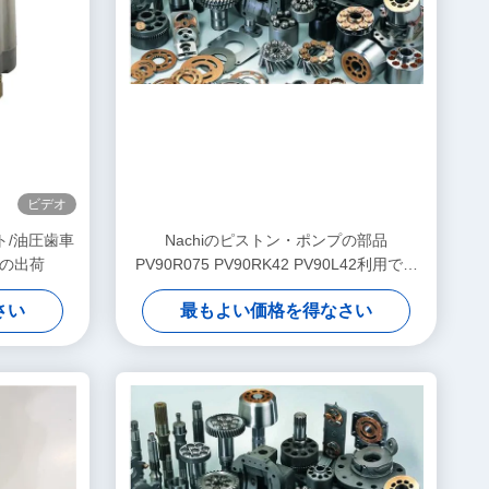
ビデオ
ト/油圧歯車
Nachiのピストン・ポンプの部品
日の出荷
PV90R075 PV90RK42 PV90L42利用でき
るISOは証明します
さい
最もよい価格を得なさい