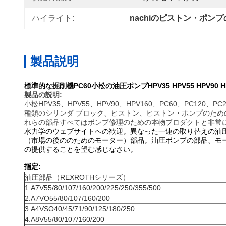
ハイライト:
nachiのピストン・ポン
製品説明
標準的な掘削機PC60小松の油圧ポンプHPV35 HPV55 HPV90 HP
製品の説明:
小松HPV35、HPV55、HPV90、HPV160、PC60、PC120、
種類のシリンダ ブロック、ピストン、ピストン・ポンプのため
れらの部品すべてはポンプ修理のための本物プロダクトと非常
水力学のウェブサイトへの歓迎。異なった一連の取り替えの油
（市場の後ののためのモーター）部品。油圧ポンプの部品、モ
の提供することを望む感じなさい。
指定:
油圧部品（REXROTHシリーズ）
1.A7V55/80/107/160/200/225/250/355/500
2.A7VO55/80/107/160/200
3.A4VSO40/45/71/90/125/180/250
4.A8V55/80/107/160/200