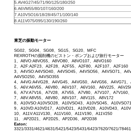
5.AV4G27/45/71/90/125/180/250
6.A6VM55/80/107/160/200
7.A10VSO16/18/28/45/71/100/140
8.A11V075/095/130/190/260
東芝の振動モーター
SG02、SG04、SG08、SG15、SG20、MFC
REXROTHの掘削機のピストン・ポンプおよび旅行モーター
1、A8VO:A8VO55、A8VO80、A8VO107、A8VO160
2、A2F:A2F23、A2F28、A2F55、A2F80、A2F107、A2F160
3、A4VSO:A4VSO40、A4VSO45、A4VSO56、A4VSO71、A4
A4VSO250、A4VSO355
4、A4VG:A4VG28、A4VG45、A4VG50、A4VG56、A4VG71、
5、A6V:A6V55、A6V80、A6V107、A6V160、A6V225、A6V25
6、A7V:A7V16、A7V28、A7V55、A7V80、A7V107、A7V160、
7、A8V:A8V55、A8V80、A8V107、A8V115、A8V172
8、A10VSO:A10VSO28、A10VSO43、A10VSO45、A10VSO7
9、A10VD:A10VD17、A10VD21、A10VD28、A10VD43、A10V
10、A11V:A11V130、A11V160、A11V190、A11V250
11、:AP2D21、AP2D25、AP2D36、AP2D38
Eaton:
3321/3331/4621/4631/5421/5423/5431/6423/7620/7621/78461