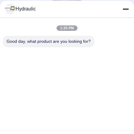
Hydraulic
ソーシャルメディア
1:35 PM
Good day, what product are you looking for?
クイックコンタクト
電話番号:
86-139-12460468
電子メール
admin@hlhydraulics.com
アドレス:
Furongの工業団地、Xishan地区、ウーシー都市
プライバシー規約
|
サイトマップ